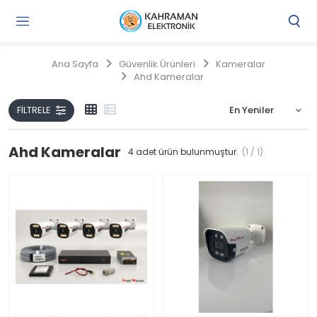
Gi
Y
/
Ana Sayfa
Güvenlik Ürünleri
Kameralar
Ü
Ahd Kameralar
O
FILTRELE
Ahd Kameralar
4
adet ürün bulunmuştur.
(1 / 1)