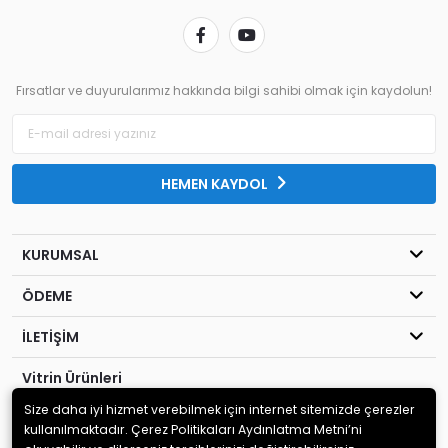
Fırsatlar ve duyurularımız hakkında bilgi sahibi olmak için kaydolun!
HEMEN KAYDOL
KURUMSAL
ÖDEME
İLETİŞİM
Vitrin Ürünleri
Size daha iyi hizmet verebilmek için internet sitemizde çerezler
© 2020
Kahraman Elektronik
. Tüm hakları saklıdır.
kullanılmaktadır. Çerez Politikaları Aydınlatma Metni’ni