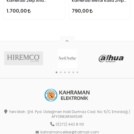
Kamerası 2Mp Ahd
Kamerası Metal Kasa 2mps
Heromaster HR304-V2
1080P AHD HR0304
1.700,00
790,00
Yeni Mah. Şht. Pyd. Üsteğmen Halil Durmaz Cad. No: 5/C Emirdağ /
AFYONKARAHİSAR
0(272) 442 8 110
kahramanceliker@hotmail.com