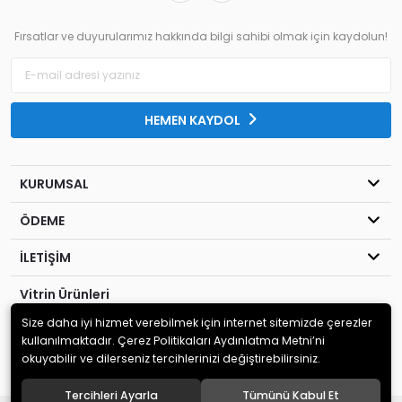
Fırsatlar ve duyurularımız hakkında bilgi sahibi olmak için kaydolun!
HEMEN KAYDOL
KURUMSAL
ÖDEME
İLETİŞİM
Vitrin Ürünleri
Size daha iyi hizmet verebilmek için internet sitemizde çerezler
© 2020
Kahraman Elektronik
. Tüm hakları saklıdır.
kullanılmaktadır. Çerez Politikaları Aydınlatma Metni’ni
okuyabilir ve dilerseniz tercihlerinizi değiştirebilirsiniz.
Tercihleri Ayarla
Tümünü Kabul Et