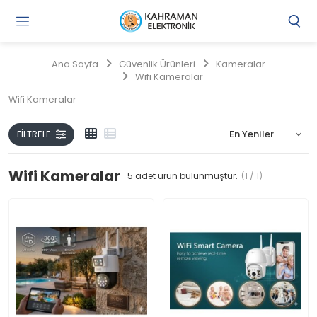
Gi
Y
/
Ana Sayfa
Güvenlik Ürünleri
Kameralar
Ü
Wifi Kameralar
O
Wifi Kameralar
FILTRELE
Wifi Kameralar
5
adet ürün bulunmuştur.
(1 / 1)