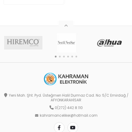
Yeni Mah. Şht. Pyd. Üsteğmen Halil Durmaz Cad. No: 5/C Emirdağ /
AFYONKARAHİSAR
0(272) 442 8 110
kahramanceliker@hotmail.com