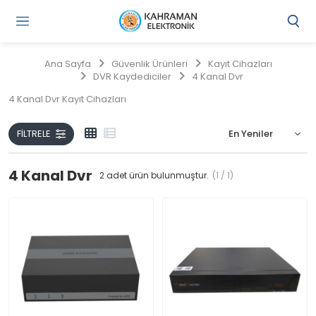
Gi
Y
/
Ana Sayfa
Güvenlik Ürünleri
Kayıt Cihazları
Ü
DVR Kaydediciler
4 Kanal Dvr
O
4 Kanal Dvr Kayıt Cihazları
FILTRELE
4 Kanal Dvr
2
adet ürün bulunmuştur.
(1 / 1)