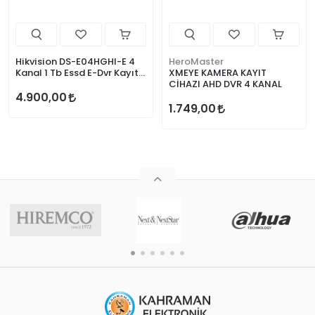
Hikvision DS-E04HGHI-E 4
HeroMaster
Kanal 1 Tb Essd E-Dvr Kayıt
XMEYE KAMERA KAYIT
Cihazı
CİHAZI AHD DVR 4 KANAL
4.900,00
1.749,00