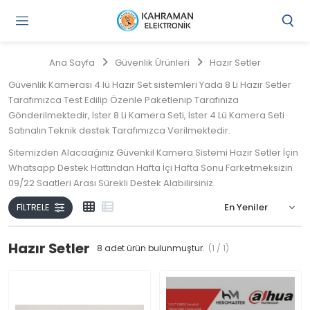
Gi
Y
/
Ana Sayfa
Güvenlik Ürünleri
Hazır Setler
Ü
O
Güvenlik Kamerası 4 lü Hazır Set sistemleri Yada 8 Li Hazır Setler
Tarafımızca Test Edilip Özenle Paketlenip Tarafınıza
Gönderilmektedir, İster 8 Li Kamera Seti, İster 4 Lü Kamera Seti
Satınalın Teknik destek Tarafımızca Verilmektedir.
Sitemizden Alacaağınız Güvenkil Kamera Sistemi Hazır Setler İçin
Whatsapp Destek Hattından Hafta İçi Hafta Sonu Farketmeksizin
09/22 Saatleri Arası Sürekli Destek Alabilirsiniz.
Kahraman Elektronik Ayrıcalığını Yaşayın
FILTRELE
Hazır Setler
8
adet ürün bulunmuştur.
(1 / 1)