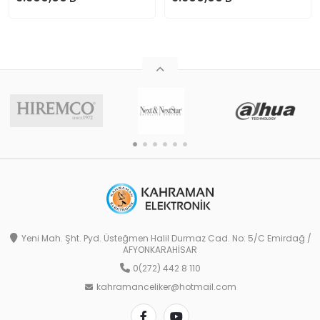
Yeni Mah. Şht. Pyd. Üsteğmen Halil Durmaz Cad. No: 5/C Emirdağ /
AFYONKARAHİSAR
0(272) 442 8 110
kahramanceliker@hotmail.com