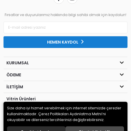
Fırsatlar ve duyurularımız hakkında bilgi sahibi olmak için kaydolun!
HEMEN KAYDOL
KURUMSAL
ÖDEME
İLETİŞİM
Vitrin Ürünleri
Size daha iyi hizmet verebilmek için internet sitemizde çerezler
© 2020
Kahraman Elektronik
. Tüm hakları saklıdır.
kullanılmaktadır. Çerez Politikaları Aydınlatma Metni’ni
okuyabilir ve dilerseniz tercihlerinizi değiştirebilirsiniz.