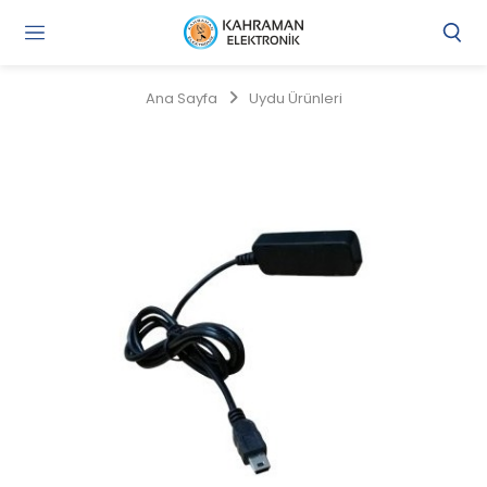
Gi
Y
/
Ana Sayfa
Uydu Ürünleri
Ü
O