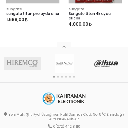
sungate
sungate
sungate titan pro uydu alıcı
Sungate titan 4k uydu
alıcısı
1.699,00
4.000,00
Yeni Mah. Şht. Pyd. Üsteğmen Halil Durmaz Cad. No: 5/C Emirdağ /
AFYONKARAHİSAR
0(272) 442 8 110