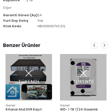
Kapasite
2 TB
Diğer
Garanti Süresi (Ay)
24
Yurt Dışı Satış
Yok
Stok Kodu
HBV000007VCZQ
Benzer Ürünler
TÜKENDİ
TÜKENDİ
Genel
Genel
8 Kanal Ahd DVR Kayıt
WD- 1 TB 7/24 Güvenlik