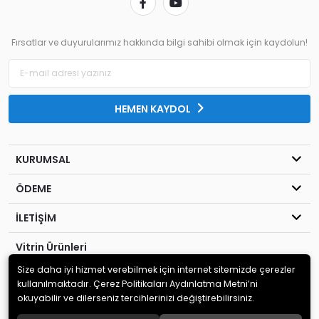
Fırsatlar ve duyurularımız hakkında bilgi sahibi olmak için kaydolun!
HEMEN KAYDOL
KURUMSAL
ÖDEME
İLETİŞİM
Vitrin Ürünleri
Size daha iyi hizmet verebilmek için internet sitemizde çerezler
© 2020
Kahraman Elektronik
. Tüm hakları saklıdır.
kullanılmaktadır. Çerez Politikaları Aydınlatma Metni’ni
okuyabilir ve dilerseniz tercihlerinizi değiştirebilirsiniz.