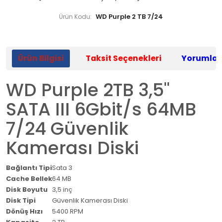
WD Purple 2 TB 7/24
Ürün Kodu:
Ürün Bilgisi
Taksit Seçenekleri
Yorumlar
WD Purple 2TB 3,5"
SATA III 6Gbit/s 64MB
7/24 Güvenlik
Kamerası Diski
Bağlantı Tipi
Sata 3
Cache Bellek
64 MB
Disk Boyutu
3,5 inç
Disk Tipi
Güvenlik Kamerası Diski
Dönüş Hızı
5400 RPM