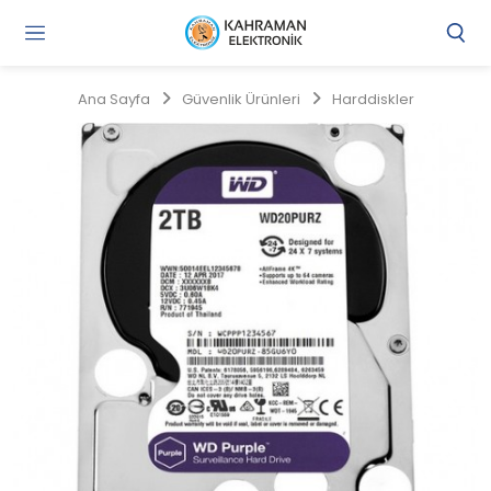
Gi
Y
/
Ana Sayfa
Güvenlik Ürünleri
Harddiskler
Ü
O