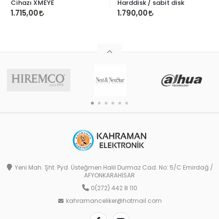
Cihazı XMEYE
Harddisk / sabit disk
1.715,00
1.790,00
Yeni Mah. Şht. Pyd. Üsteğmen Halil Durmaz Cad. No: 5/C Emirdağ /
AFYONKARAHİSAR
0(272) 442 8 110
kahramanceliker@hotmail.com