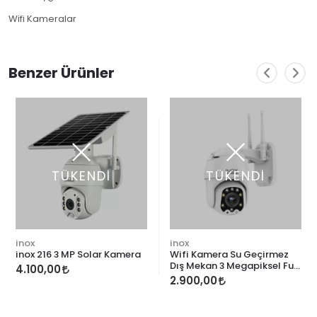
Wifi Kameralar
Benzer Ürünler
TÜKENDİ
TÜKENDİ
inox
inox
inox 216 3 MP Solar Kamera
Wifi Kamera Su Geçirmez
Dış Mekan 3 Megapiksel Full
4.100,00
HD
2.900,00