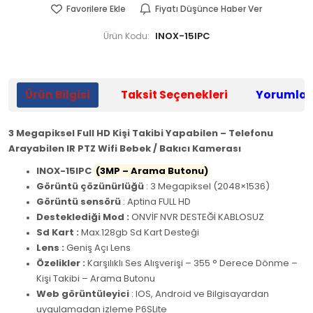
Favorilere Ekle
Fiyatı Düşünce Haber Ver
INOX-15IPC
Ürün Kodu:
Ürün Bilgisi
Taksit Seçenekleri
Yorumlar
3 Megapiksel Full HD Kişi Takibi Yapabilen – Telefonu
Arayabilen IR PTZ Wifi Bebek / Bakıcı Kamerası
INOX-15IPC
(3MP – Arama Butonu)
Görüntü çözünürlüğü
: 3 Megapiksel (2048×1536)
Görüntü sensörü
: Aptina FULL HD
Desteklediği Mod :
ONVİF NVR DESTEĞİ KABLOSUZ
Sd Kart :
Max.128gb Sd Kart Desteği
Lens :
Geniş Açı Lens
Özelikler :
Karşılıklı Ses Alışverişi – 355 ° Derece Dönme –
Kişi Takibi – Arama Butonu
Web görüntüleyici
: IOS, Android ve Bilgisayardan
uygulamadan izleme P6SLite