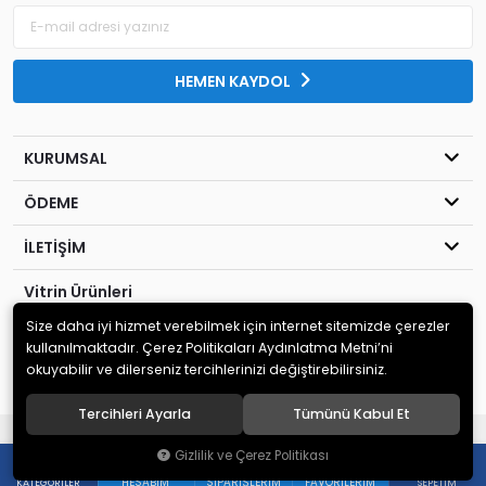
HEMEN KAYDOL
KURUMSAL
ÖDEME
İLETİŞİM
Vitrin Ürünleri
Size daha iyi hizmet verebilmek için internet sitemizde çerezler
© 2020
Kahraman Elektronik
. Tüm hakları saklıdır.
kullanılmaktadır. Çerez Politikaları Aydınlatma Metni’ni
okuyabilir ve dilerseniz tercihlerinizi değiştirebilirsiniz.
Tercihleri Ayarla
Tümünü Kabul Et
®
Hipotenüs
Yeni Nesil E-Ticaret Sistemleri ile Hazırlanmıştır.
Gizlilik ve Çerez Politikası
0
0
HESABIM
SIPARIŞLERIM
FAVORILERIM
KATEGORILER
SEPETIM