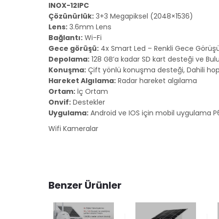
INOX-12IPC
Çözünürlük:
3+3 Megapiksel (2048×1536)
Lens:
3.6mm Lens
Bağlantı:
Wi-Fi
Gece görüşü:
4x Smart Led – Renkli Gece Görüş
Depolama:
128 GB’a kadar SD kart desteği ve Bulu
Konuşma:
Çift yönlü konuşma desteği, Dahili hop
Hareket Algılama:
Radar hareket algılama
Ortam:
İç Ortam
Onvif:
Destekler
Uygulama:
Android ve IOS için mobil uygulama P
Wifi Kameralar
Benzer Ürünler