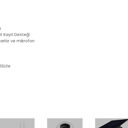
ü
t Kayıt Desteği
arlör ve mikrofon
6SLite