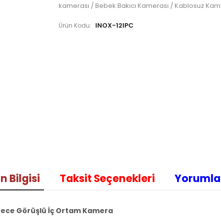
kamerası / Bebek Bakıcı Kamerası / Kablosuz Ka
INOX-12IPC
Ürün Kodu:
n Bilgisi
Taksit Seçenekleri
Yorumla
 Gece Görüşlü
İç Ortam
Kamera