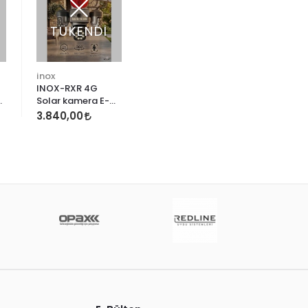
TÜKENDİ
inox
INOX-RXR 4G
Solar kamera E-
Sim
3.840,00