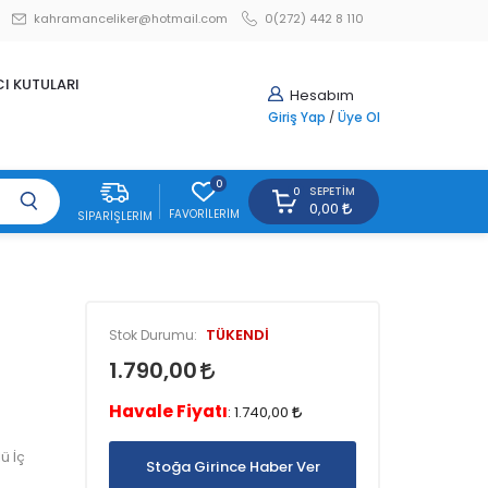
kahramanceliker@hotmail.com
0(272) 442 8 110
CI KUTULARI
Hesabım
Giriş Yap
/
Üye Ol
0
SEPETIM
0
0,00
FAVORILERIM
SIPARIŞLERIM
TÜKENDİ
Stok Durumu:
1.790,00
Havale Fiyatı
:
1.740,00
ü İç
Stoğa Girince Haber Ver