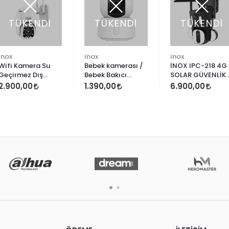
TÜKENDİ
TÜKENDİ
TÜKENDİ
inox
inox
inox
Wifi Kamera Su
Bebek kamerası /
İNOX IPC-218 4G
Geçirmez Dış
Bebek Bakıcı
SOLAR GÜVENLİK
Mekan 3
Kamerası / Wifi
KAMERASI
2.900,00
1.390,00
6.900,00
Megapiksel Full HD
Kamera /
Kablosuz Kamera