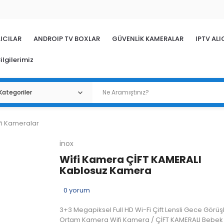
ICILAR
ANDROIP TV BOXLAR
GÜVENLİK KAMERALAR
IPTV ALI
ilgilerimiz
fi Kameralar
inox
Wifi Kamera ÇİFT KAMERALI
Kablosuz Kamera
0
yorum
3+3 Megapiksel Full HD Wi-Fi Çift Lensli Gece Görüşl
Ortam Kamera Wifi Kamera / ÇİFT KAMERALI Bebek