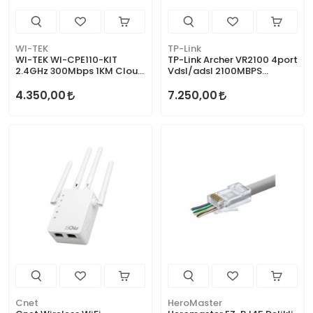
WI-TEK
TP-Link
WI-TEK WI-CPE110-KIT
TP-Link Archer VR2100 4port
2.4GHz 300Mbps 1KM Cloud
Vdsl/adsl 2100MBPS
Kablosuz Aktarıcı
Modem Router
4.350,00
7.250,00
Cnet
HeroMaster