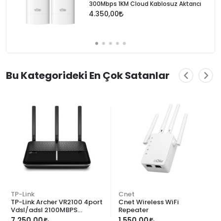
300Mbps 1KM Cloud Kablosuz Aktarıcı
4.350,00
Bu Kategorideki En Çok Satanlar
TP-Link
Cnet
TP-Link Archer VR2100 4port
Cnet Wireless WiFi
Vdsl/adsl 2100MBPS
Repeater
Modem Router
7.250,00
1.550,00