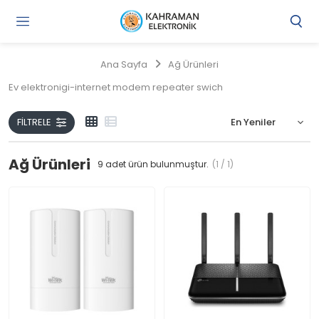
Gi
Y
/
Ana Sayfa
Ağ Ürünleri
Ü
O
Ev elektronigi-internet modem repeater swich
FILTRELE
Ağ Ürünleri
9
adet ürün bulunmuştur.
(1 / 1)