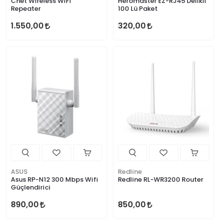
Cnet Wireless WiFi
Heromaster EZ-RJ45 Delikli
Repeater
100 Lü Paket
1.550,00
320,00
ASUS
Redline
Asus RP-N12 300 Mbps Wifi
Redline RL-WR3200 Router
Güçlendirici
890,00
850,00