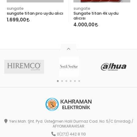
sungate
sungate
sungate titan pro uydu alıcı
Sungate titan 4k uydu
alıcısı
1.699,00
4.000,00
Yeni Mah. Şht. Pyd. Üsteğmen Halil Durmaz Cad. No: 5/C Emirdağ /
AFYONKARAHİSAR
0(272) 442 8 110