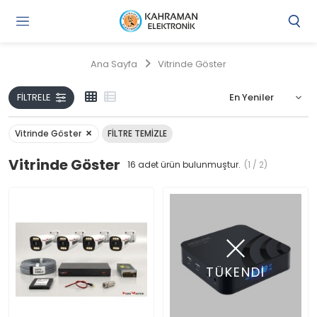
Gi
Y
/
Ana Sayfa
Vitrinde Göster
Ü
O
FILTRELE
Vitrinde Göster
FILTRE TEMIZLE
Vitrinde Göster
16
adet ürün bulunmuştur.
(1 / 2)
TÜKENDİ