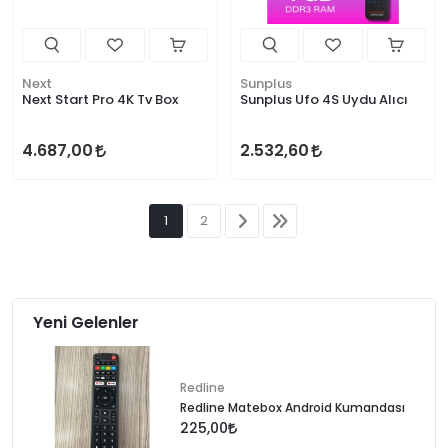
Next
Sunplus
Next Start Pro 4K Tv Box
Sunplus Ufo 4S Uydu Alıcı
4.687,00
2.532,60
1
2
Yeni Gelenler
Redline
Redline Matebox Android Kumandası
225,00