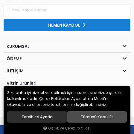
HEMEN KAYDOL
KURUMSAL
ÖDEME
İLETİŞİM
Vitrin Ürünleri
Size daha iyi hizmet verebilmek için internet sitemizde çerezler
© 2020
Kahraman Elektronik
. Tüm hakları saklıdır.
kullanılmaktadır. Çerez Politikaları Aydınlatma Metni’ni
okuyabilir ve dilerseniz tercihlerinizi değiştirebilirsiniz.
Tercihleri Ayarla
Tümünü Kabul Et
®
Hipotenüs
Yeni Nesil E-Ticaret Sistemleri ile Hazırlanmıştır.
Gizlilik ve Çerez Politikası
0
0