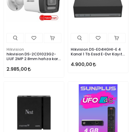
Hikvision
Hikvision DS-E04HGHI-E 4
hikvision DS-2CD1023G2-
Kanal 1 Tb Essd E-Dvr Kayıt
LIUF 2MP 2.8mm hafıza kart
Cihazı
girişli kamera
4.900,00
2.985,00