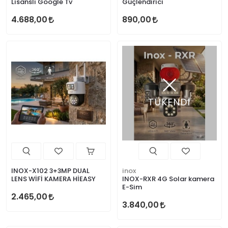
Lisanslı Google Tv
Güçlendirici
4.688,00
890,00
TÜKENDİ
INOX-X102 3+3MP DUAL
inox
LENS WİFİ KAMERA HİEASY
INOX-RXR 4G Solar kamera
E-Sim
2.465,00
3.840,00