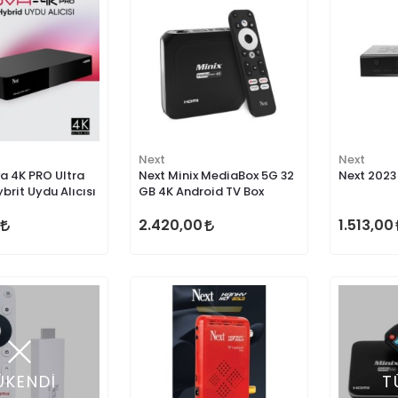
Next
Next
a 4K PRO Ultra
Next Minix MediaBox 5G 32
Next 2023 
ybrit Uydu Alıcısı
GB 4K Android TV Box
2.420,00
1.513,00
ÜKENDİ
T