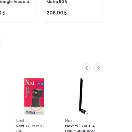
Google Android
Metre RG6
0
208,00
Next
Next
Next
Next YE-202 2 li
Next YE-7601-A
Next YE-
Lnb
USB Çubuk Wifi
Hybrit S