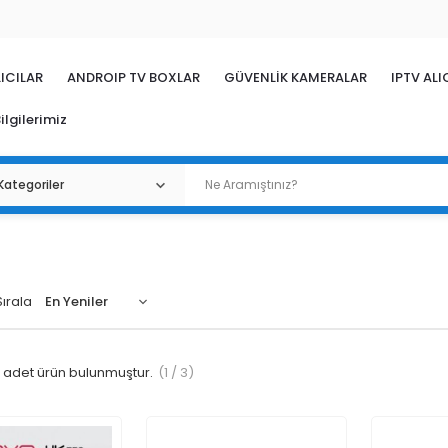
ICILAR
ANDROIP TV BOXLAR
GÜVENLİK KAMERALAR
IPTV ALI
ilgilerimiz
Sırala
adet ürün bulunmuştur.
(1 / 3)