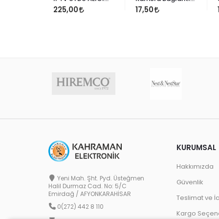
AKILLI KUMANDA
Ucu Yaylı Bnc
225,00
17,50
Connectör
KURUMSAL
Hakkımızda
Yeni Mah. Şht. Pyd. Üsteğmen
Güvenlik
Halil Durmaz Cad. No: 5/C
Emirdağ / AFYONKARAHİSAR
Teslimat ve İ
0(272) 442 8 110
Kargo Seçene