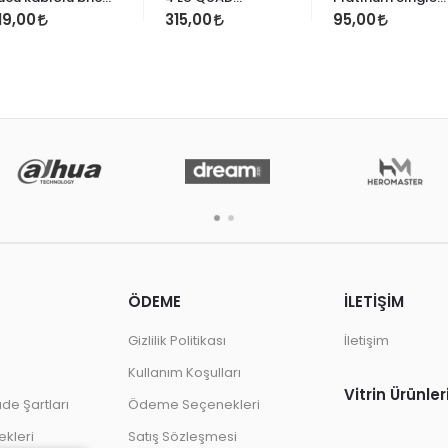
jak konnectör
PLATINUM
Lnb 0.1db Full HD
19,00
315,00
95,00
4K
ÖDEME
İLETİŞİM
Gizlilik Politikası
İletişim
Kullanım Koşulları
Vitrin Ürünler
ade Şartları
Ödeme Seçenekleri
kleri
Satış Sözleşmesi