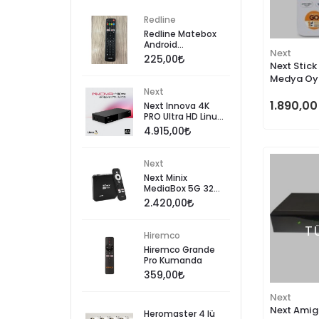
Redline
Redline Matebox
Android
Next
Kumandası
225,00
Next Stick
Medya Oyn
Go 1 Yıl M
Next
Hediye)
1.890,00
Next Innova 4K
PRO Ultra HD Linux
Hybrit Uydu Alıcısı
4.915,00
Next
Next Minix
MediaBox 5G 32
GB 4K Android TV
2.420,00
Box
T
Hiremco
Hiremco Grande
Pro Kumanda
359,00
Next
Next Amig
Heromaster 4 lü