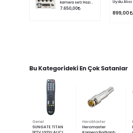
Uydu Alıcı
kamera seti Hazır
set tak çalıştır
7.650,00
899,00
Bu Kategorideki En Çok Satanlar
ter
Genel
HeroMaster
tor çanak
SUNGATE TİTAN
Heromaster
b bağlantı
İPTV UYDU ALICI
Kamera Bağlantı