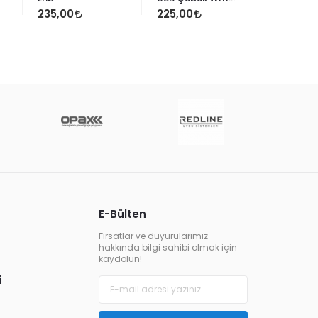
Anten Next 2023
(Multisw
235,00
225,00
3.340,0
Uyumlu
E-Bülten
Fırsatlar ve duyurularımız
hakkında bilgi sahibi olmak için
kaydolun!
i