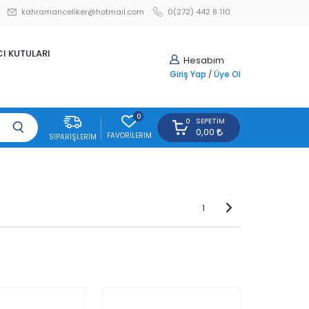
kahramanceliker@hotmail.com
0(272) 442 8 110
CI KUTULARI
Hesabım
Giriş Yap
/
Üye Ol
0
SEPETIM
0
0,00
FAVORILERIM
SIPARIŞLERIM
1