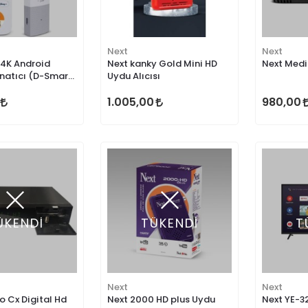
Next
Next
 4K Android
Next kanky Gold Mini HD
Next Medi
atıcı (D-Smart
Uydu Alıcısı
ega Paket
1.005,00
980,00
ÜKENDİ
TÜKENDİ
T
Next
Next
o Cx Digital Hd
Next 2000 HD plus Uydu
Next YE-3