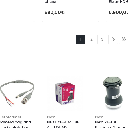
alıcısı
Ekran HD 
TV
590,00
6.900,0
1
2
3
HeroMaster
Next
Next
kamera bağlantı
NEXT YE-404 LNB
Next YE-101
ucu kablolu bnc
4 LÜ QUAD
Platinum Single