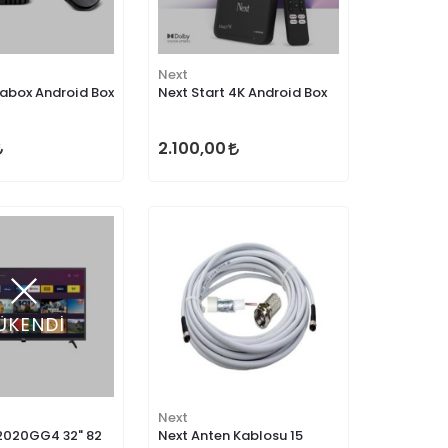
Next
abox Android Box
Next Start 4K Android Box
2.100,00
ÜKENDİ
Next
2020GG4 32" 82
Next Anten Kablosu 15