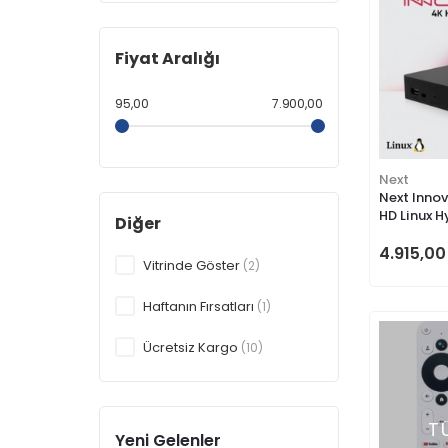
Fiyat Aralığı
95,00
7.900,00
Next
Next Innov
HD Linux H
Diğer
4.915,00
Vitrinde Göster
(2)
Haftanın Fırsatları
(1)
Ücretsiz Kargo
(10)
T
Yeni Gelenler