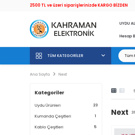
2500 TL ve üzeri siparişlerinizde KARGO BİZDEN
UYDU AL
Hesap B
TÜM KATEGORILER
Ana Sayfa
Next
Kategoriler
23
Uydu Ürünleri
Next
31
1
Kumanda Çeşitleri
5
Kablo Çeşitleri