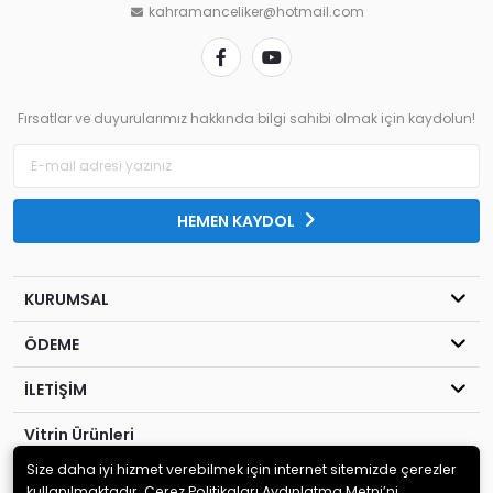
kahramanceliker@hotmail.com
Fırsatlar ve duyurularımız hakkında bilgi sahibi olmak için kaydolun!
HEMEN KAYDOL
KURUMSAL
ÖDEME
İLETİŞİM
Vitrin Ürünleri
Size daha iyi hizmet verebilmek için internet sitemizde çerezler
© 2020
Kahraman Elektronik
. Tüm hakları saklıdır.
kullanılmaktadır. Çerez Politikaları Aydınlatma Metni’ni