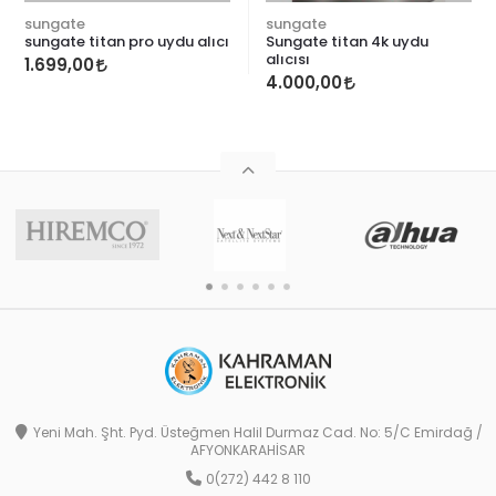
sungate
sungate
sungate titan pro uydu alıcı
Sungate titan 4k uydu
alıcısı
1.699,00
4.000,00
Yeni Mah. Şht. Pyd. Üsteğmen Halil Durmaz Cad. No: 5/C Emirdağ /
AFYONKARAHİSAR
0(272) 442 8 110