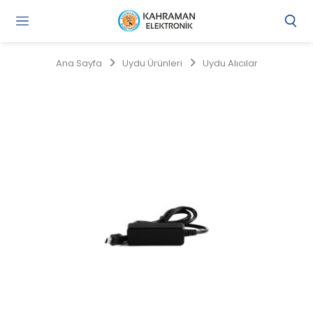
Gi
Y
/
Ana Sayfa
Uydu Ürünleri
Uydu Alıcılar
Ü
O